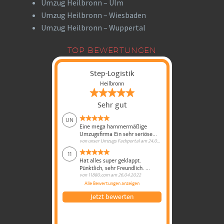
Umzug Heilbronn – Ulm
Umzug Heilbronn – Wiesbaden
Umzug Heilbronn – Wuppertal
TOP BEWERTUNGEN
Step-Logistik
Heilbronn
Sehr gut
UN
Eine mega hammermäßige
Umzugsfirma Ein sehr seriöse...
von
unser Umzugs Fachportal
am
24.09.2024
11
Hat alles super geklappt.
Pünktlich, sehr Freundlich. ...
von
11880.com
am
26.04.2022
Alle Bewertungen anzeigen
Jetzt bewerten