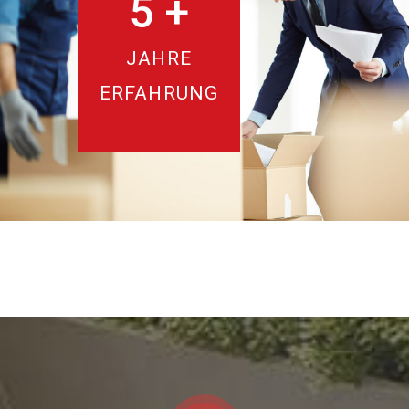
5
+
JAHRE
ERFAHRUNG