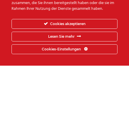
zusammen, die Sie ihnen bereitgestellt haben oder die sie im
Rahmen Ihrer Nutzung der Dienste gesammelt haben.
Das
Team vom
Cookies akzeptieren
Umzugsunternehmen Step-
Lesen Sie mehr
Logistik
würde sich freuen auch
Cookies-Einstellungen
Sie zu unseren glücklichen
Kunden zählen zu dürfen.
UNSERE ZUFRIEDENEN
FIRMENKUNDEN