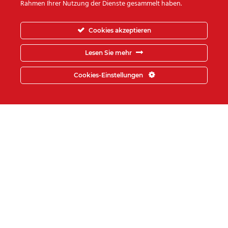
Rahmen Ihrer Nutzung der Dienste gesammelt haben.
Umzugsunternehmen Step-
Logistik
würde sich freuen auch
Cookies akzeptieren
Sie zu unseren glücklichen
Lesen Sie mehr
Kunden zählen zu dürfen.
Cookies-Einstellungen
UNSERE ZUFRIEDENEN
FIRMENKUNDEN