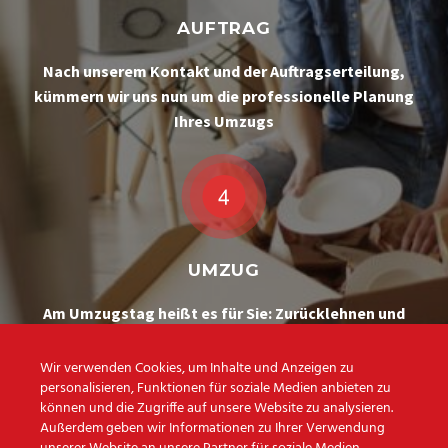
AUFTRAG
Nach unserem Kontakt und der Auftragserteilung,
kümmern wir uns nun um die professionelle Planung
Ihres Umzugs
UMZUG
Am Umzugstag heißt es für Sie: Zurücklehnen und
Entspannen!
Wir erledigen Ihren Umzug professionell und
Wir verwenden Cookies, um Inhalte und Anzeigen zu
personalisieren, Funktionen für soziale Medien anbieten zu
zuverlässig
können und die Zugriffe auf unsere Website zu analysieren.
Außerdem geben wir Informationen zu Ihrer Verwendung