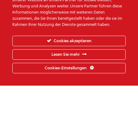
unserer Website an unsere Partner für soziale Medien,
Werbung und Analysen weiter. Unsere Partner führen diese
Informationen möglicherweise mit weiteren Daten
zusammen, die Sie ihnen bereitgestellt haben oder die sie im
Das
Team vom
Rahmen Ihrer Nutzung der Dienste gesammelt haben.
Umzugsunternehmen Step-
Cookies akzeptieren
Logistik
würde sich freuen auch
Lesen Sie mehr
Sie zu unseren glücklichen
Cookies-Einstellungen
Kunden zählen zu dürfen.
UNSERE ZUFRIEDENEN
FIRMENKUNDEN