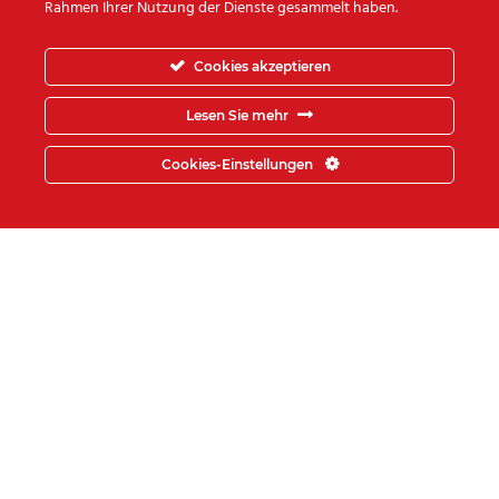
Rahmen Ihrer Nutzung der Dienste gesammelt haben.
Umzugsunternehmen Step-
Logistik
würde sich freuen auch
Cookies akzeptieren
Sie zu unseren glücklichen
Lesen Sie mehr
Kunden zählen zu dürfen.
Cookies-Einstellungen
UNSERE ZUFRIEDENEN
FIRMENKUNDEN