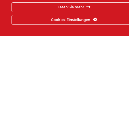
Lesen Sie mehr
ZAHLUNGSMITTEL
Cookies-Einstellungen
WOHIN ZIEHEN SIE?
Umzug Heilbronn – Aachen
Umzug Heilbronn – Augsburg
Umzug Heilbronn – Berlin
Umzug Heilbronn – Bielefeld
Umzug Heilbronn – Bochum
Umzug Heilbronn – Bonn