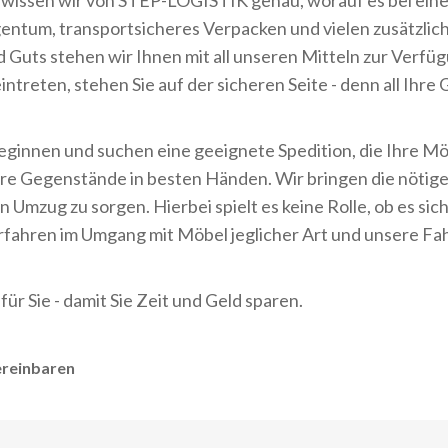
 wissen wir von STEP-LOGISTIK genau, worauf es bei ein
ntum, transportsicheres Verpacken und vielen zusätzlich
 Guts stehen wir Ihnen mit all unseren Mitteln zur Verfü
intreten, stehen Sie auf der sicheren Seite - denn all Ihr
eginnen und suchen eine geeignete Spedition, die Ihre Mö
e Gegenstände in besten Händen. Wir bringen die nötige E
en Umzug zu sorgen. Hierbei spielt es keine Rolle, ob es si
rfahren im Umgang mit Möbel jeglicher Art und unsere Fa
r Sie - damit Sie Zeit und Geld sparen.
ereinbaren